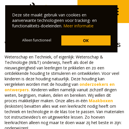
Deze site maakt gebruik van cookies en
aanverwante technologieën voor tracking- en
functionaliteits-doeleinden.
Meer informatie
Alleen functioneel
OK
Wetenschap en Techniek-onderwijs
Wetenschap en Techniek, of eigenlijk: Wetenschap &
Technologie (W&T) onderwijs, heeft als doel de
nieuwsgierigheid van leerlingen te prikkelen en zo een
ontdekkende houding te stimuleren en ontwikkelen. Voor veel
kinderen is deze houding natuurlijk. Deze houding kan
vergeleken worden met de houding van
onderzoekers en
ontwerpers.
Kinderen willen namelijk vanuit zichzelf dingen
weten, begrijpen, maken, delen en bereiken. Wij willen dit
proces makkelijker maken. Onze alles-in-één
Maakboxen
(leskisten) bevatten alles wat een leerkracht nodig heeft om
techniek en technologie in de klas toe te passen. Van materialen
tot instructievideo’s en uitgewerkte lessen. Zo hoeven
leerkrachten alleen nog maar te doen waar zij het beste in zijn:
onderwijzen!