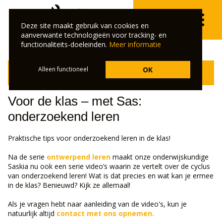
Deze site maakt gebruik van cookies en
aanverwante technologieën voor tracking- en
functionaliteits-doeleinden.
Meer informatie
Klik hier om terug te gaan naar het overzicht van de
Alleen functioneel
OK
veelgestelde vragen.
Voor de klas – met Sas:
onderzoekend leren
Praktische tips voor onderzoekend leren in de klas!
Na de serie
ontwerpend leren
maakt onze onderwijskundige
Saskia nu ook een serie video’s waarin ze vertelt over de cyclus
van onderzoekend leren! Wat is dat precies en wat kan je ermee
in de klas? Benieuwd? Kijk ze allemaal!
Als je vragen hebt naar aanleiding van de video's, kun je
natuurlijk altijd
contact met ons opnemen.