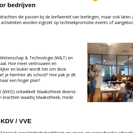
or bedrijven
rachten die passen bij de leefwereld van leerlingen, maar ook laten 
ze activiteiten worden ingezet op techniekpromotie-events of aangeb
van Wetenschap & Technologie (W&T) en
aal. Hoe meer vertrouwen en
lijker en leuker wordt het om deze
art je hiermee als school? Hoe pak je dit
naar een hoger plan?
 (WKD) ontwikkelt Maakotheek diverse
en krachten waarbij Maakotheek, mede
KDV / VVE
Speciaal voor kinderdagverblijven en vroeg- en voorschoolse educati