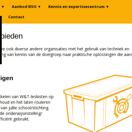
▼
Aanbod BSO
▼
Kennis en expertisecentrum
▼
n
Contact
 bieden
e ook diverse andere organisaties met het gebruik van techniek en
taling van kennis van de doelgroep naar praktische oplossingen die aan
eigen
kkelen van W&T-leskisten op
houd en het laten rouleren
an jullie school/stichting.
de onderwijsinstelling/
iciënt gebruikt.