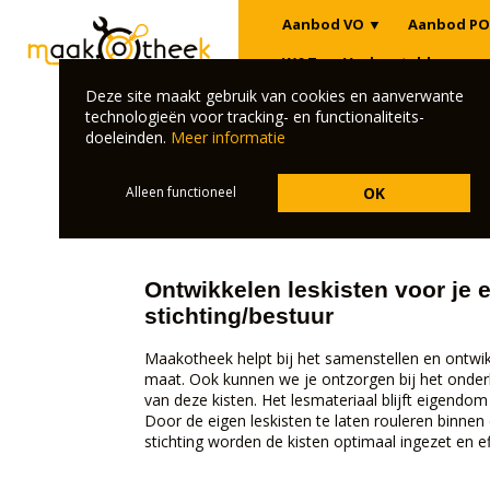
Aanbod VO
▼
Aanbod PO
W&T
Veelgestelde vrage
Deze site maakt gebruik van cookies en aanverwante
technologieën voor tracking- en functionaliteits-
Bekijk wat Maakotheek kan
doeleinden.
Meer informatie
Naast ons product-aanbod voor scholen helpen w
Alleen functioneel
OK
technologie. Centraal staat daarbij altijd de ver
bij het doel.
Ontwikkelen leskisten voor je 
stichting/bestuur
Maakotheek helpt bij het samenstellen en ontwi
maat. Ook kunnen we je ontzorgen bij het onder
van deze kisten. Het lesmateriaal blijft eigendom v
Door de eigen leskisten te laten rouleren binnen 
stichting worden de kisten optimaal ingezet en eff