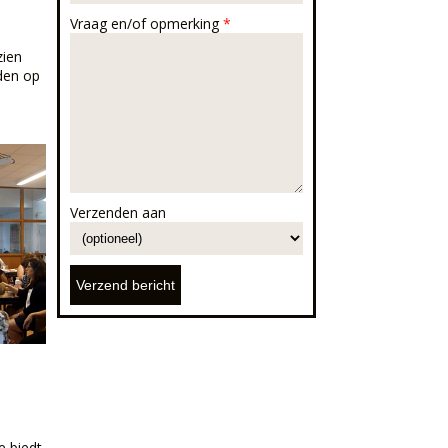
Vraag en/of opmerking
*
zien
oden op
Verzenden aan
e biedt