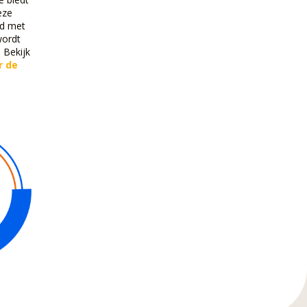
eze
ld met
wordt
 Bekijk
r de