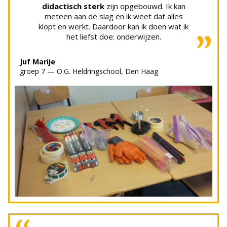
didactisch sterk
zijn opgebouwd. Ik kan
meteen aan de slag en ik weet dat alles
klopt en werkt. Daardoor kan ik doen wat ik
het liefst doe: onderwijzen.
”
Juf Marije
groep 7 — O.G. Heldringschool, Den Haag
adjunct-directeur — IKC de Vlinder, Rotterdam
”
mw. W. Gelderblom
didactiek en W&T in het algemeen.
bewust van de mogelijkheden van de
doing"
wordt ons team zich steeds meer
scheelt tijd en moeite. Door
"learning by
“
W.O.-methode en thema’s
is ideaal. Dat
een plek te geven. De
koppeling met onze
Maakotheek helpt ons W&T op onze school