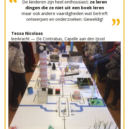
“
De kinderen zijn heel enthousiast;
ze leren
dingen die ze niet uit een boek leren
maar ook andere vaardigheden wat betreft
ontwerpen en onderzoeken. Geweldig!
”
Tessa Nicolaas
leerkracht — De Contrabas, Capelle aan den IJssel
SBO het Kompas, Dordrecht
”
Constance Teuteberg
collega's)
enorm qua werkdruk beleving voor de
zitten wordt als zeer positief gezien (scheelt
feit dat in principe alle materialen in de doos
“
gehoord. Met name de handleidingen en het
ingezet en
puur positieve reacties
Wij hebben de dozen op aangepaste wijze