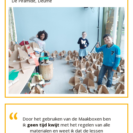
De Piramide, Deurne
de Wegwijzer, Spijkenisse
”
Leerling van meester Niels
techniekleraar worden
“
worden,
misschien moet ik maar
filmregisseur, elektricien of piloot wil
Meester, nu weet ik niet meer of ik
“
Door het gebruiken van de Maakboxen ben
ik
geen tijd kwijt
met het regelen van alle
materialen en weet ik dat de lessen