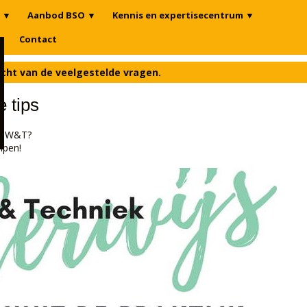
▼
Aanbod BSO
▼
Kennis en expertisecentrum
▼
n
Contact
icht van de veelgestelde vragen.
 tips
et W&T?
lpen!