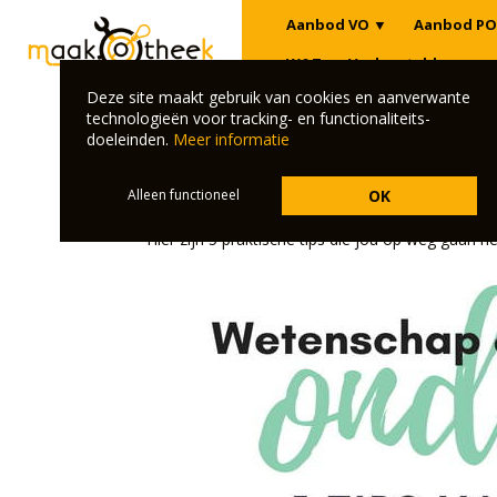
Aanbod VO
▼
Aanbod PO
W&T
Veelgestelde vrage
Deze site maakt gebruik van cookies en aanverwante
Klik hier om terug te gaan naar het overz
technologieën voor tracking- en functionaliteits-
doeleinden.
Meer informatie
W&T onderwijs: 5 praktische
Alleen functioneel
OK
Wil jij ook het liefst vandaag nog aan de slag m
Hier zijn 5 praktische tips die jou op weg gaan he