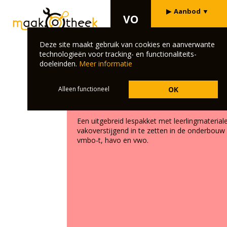
▶
Aanbod
▼
VO
⌄
Deze site maakt gebruik van cookies en aanverwante
Maakotheek ondersteunt scholen in het voortgez
technologieën voor tracking- en functionaliteits-
vakoverstijgend of projectmatig te gaan werken.
doeleinden.
Meer informatie
Alleen functioneel
OK
Maker's Red Box
Een uitgebreid lespakket met leerlingmateria
vakoverstijgend in te zetten in de onderbouw
vmbo-t, havo en vwo.