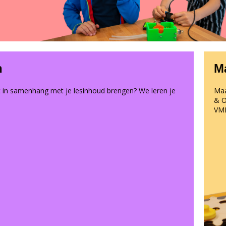
n
M
 in samenhang met je lesinhoud brengen? We leren je
Maa
& O
VMB